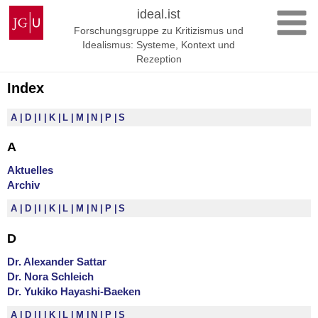
Zum
Johannes
ideal.ist
Inhalt
Gutenberg-
Forschungsgruppe zu Kritizismus und
springen
Universität
Idealismus: Systeme, Kontext und
Mainz
Rezeption
Index
A
D
I
K
L
M
N
P
S
A
Aktuelles
Archiv
A
D
I
K
L
M
N
P
S
D
Dr. Alexander Sattar
Dr. Nora Schleich
Dr. Yukiko Hayashi-Baeken
A
D
I
K
L
M
N
P
S