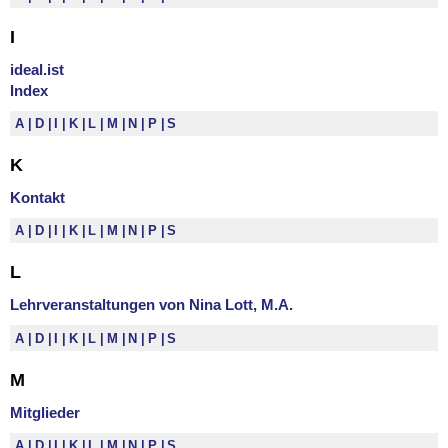
I
ideal.ist
Index
A
D
I
K
L
M
N
P
S
K
Kontakt
A
D
I
K
L
M
N
P
S
L
Lehrveranstaltungen von Nina Lott, M.A.
A
D
I
K
L
M
N
P
S
M
Mitglieder
A
D
I
K
L
M
N
P
S