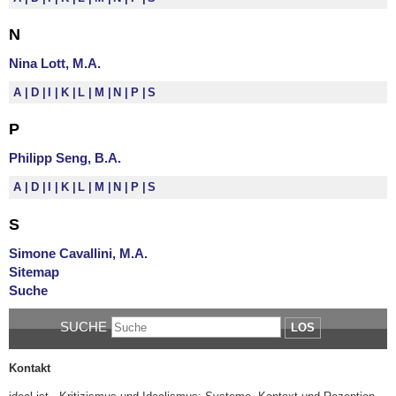
N
Nina Lott, M.A.
A
D
I
K
L
M
N
P
S
P
Philipp Seng, B.A.
A
D
I
K
L
M
N
P
S
S
Simone Cavallini, M.A.
Sitemap
Suche
SUCHE
LOS
Kontakt