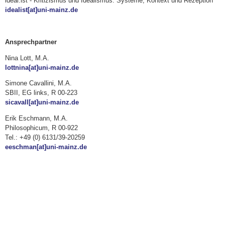
ideal.ist - Kritizismus und Idealismus: Systeme, Kontext und Rezeption
idealist[at]uni-mainz.de
Ansprechpartner
Nina Lott, M.A.
lottnina[at]uni-mainz.de
Simone Cavallini, M.A.
SBII, EG links, R 00-223
sicavall[at]uni-mainz.de
Erik Eschmann, M.A.
Philosophicum, R 00-922
Tel.: +49 (0) 6131/39-20259
eeschman[at]uni-mainz.de